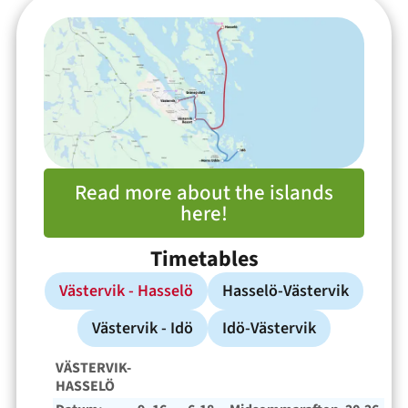
Read more about the islands
here!
Timetables
Västervik - Hasselö
Hasselö-Västervik
Västervik - Idö
Idö-Västervik
VÄSTERVIK-
HASSELÖ