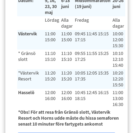
Datum:
9, 16,
6-18
Midsommarafton
20-26
23, 30
juni
(19 juni)
juni
maj
Lördag
Alla
Fredag
Alla
dagar
dagar
Västervik
11:00
11:00
09:45 11:45 15:15
10:00
15:00
15:00
17:15
12:00
15:30
* Gränsö
11:10
11:10
09:55 11:55 15:25
10:10
slott
15:10
15:10
17:25
12:10
15:40
*Västervik
11:20
11:20
10:05 12:05 15:35
10:20
Resort
15:20
15:20
17:35
12:20
15:50
Hasselö
12:00
12:00
10:45 12:45 16:15
11:00
16:00
16:00
18:15
13:00
16:30
*Obs! För att resa från Gränsö slott, Västervik
Resort och Horns udde måste du hissa semaforen
senast 10 minuter före fartygets ankomst