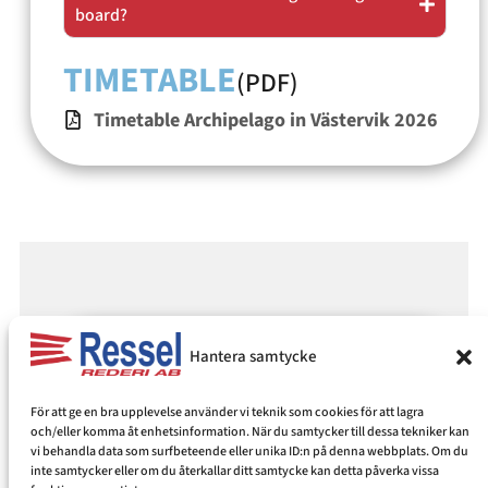
board?
TIMETABLE
(PDF)
Timetable Archipelago in Västervik 2026
Hantera samtycke
About the archipelago
För att ge en bra upplevelse använder vi teknik som cookies för att lagra
traffic in Västervik
och/eller komma åt enhetsinformation. När du samtycker till dessa tekniker kan
vi behandla data som surfbeteende eller unika ID:n på denna webbplats. Om du
Experience the Västervik
inte samtycker eller om du återkallar ditt samtycke kan detta påverka vissa