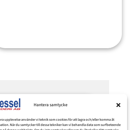
Hantera samtycke
strafiken i Västervik
 bra upplevelse använder vi teknik som cookies för att lagra och/eller komma åt
tion. När du samtycker till dessa tekniker kan vi behandla data som surfbeteende
s Skärgård från vattnet med