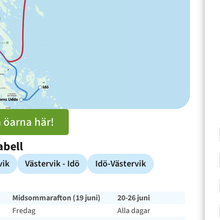
 öarna här!
abell
vik
Västervik - Idö
Idö-Västervik
Midsommarafton (19 juni)
20-26 juni
Fredag
Alla dagar