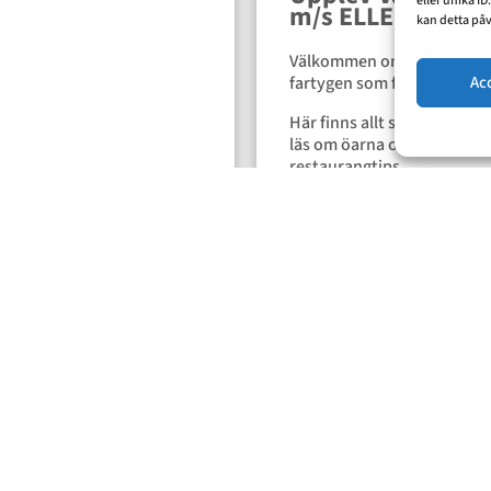
eller unika I
m/s ELLEN KEY 
kan detta påv
Välkommen ombord på m/s
Ac
fartygen som förbinder Väs
Här finns allt samlat för a
läs om öarna och få mer in
restaurangtips.
Välkomna ombord!
Hasselö
Idö
Skä