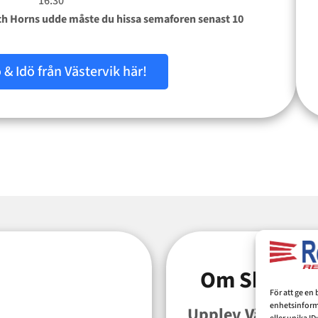
16:30
 och Horns udde måste du hissa semaforen senast 10
ö & Idö från Västervik här!
Om Skärgård
För att ge en
enhetsinforma
Upplev Västervik